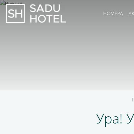
НОМЕРА
А
Ура! 