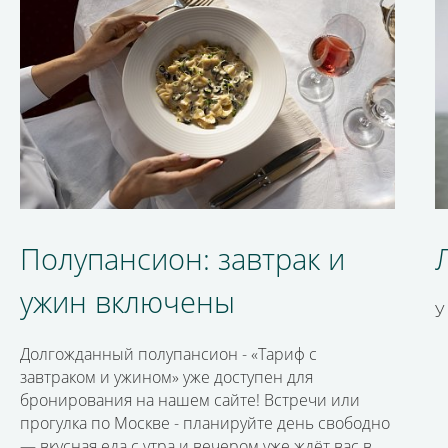
Полупансион: завтрак и
ужин включены
У
Долгожданный полупансион - «Тариф с
завтраком и ужином» уже доступен для
бронирования на нашем сайте! Встречи или
прогулка по Москве - планируйте день свободно
— вкусная еда с утра и вечером уже ждёт вас в