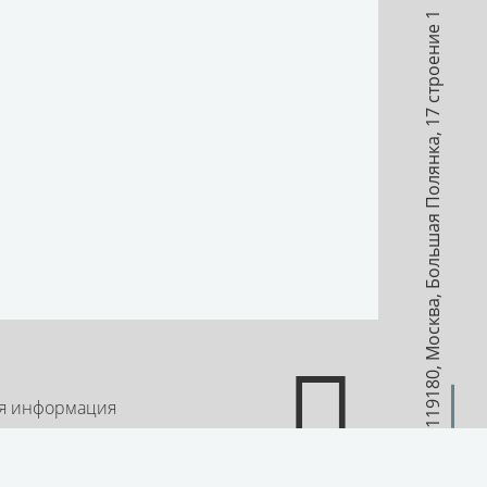
17 строение 1
,
Большая Полянка
,
Москва
,
119180
я информация