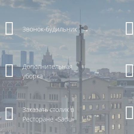
Звонок-будильник
Дополнительная
уборка
Заказать столик в
Ресторане «Sadu»