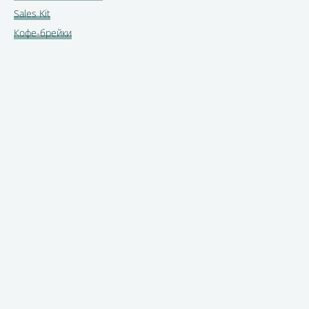
Sales Kit
Кофе-брейки
Бронируй сейчас
по выгодной
цене