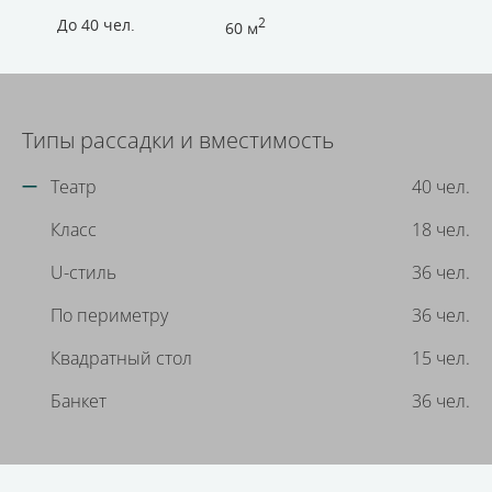
До 40 чел.
2
60 м
Типы рассадки и вместимость
Театр
40 чел.
Класс
18 чел.
U-стиль
36 чел.
По периметру
36 чел.
Квадратный стол
15 чел.
Банкет
36 чел.